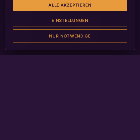
ALLE AKZEPTIEREN
PROGRAMM
ORGANISATION
EINSTELLUNGEN
Konzerte
Veranstalter
NUR NOTWENDIGE
Konzertorte
Die Stadt
Künstler
PARTNER
KONTAKT
Sponsoren
info@neustadter-
Weinpaten
orgelsommer.de
Schirmherren
Neustadt an der
Weinstraße
WEBSITE REALISIERT VON
MADE IN GERMANY