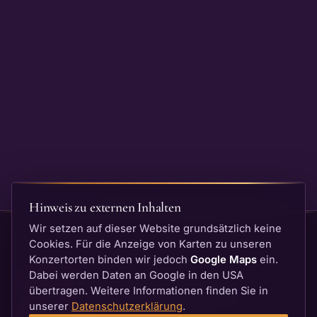
Hinweis zu externen Inhalten
Wir setzen auf dieser Website grundsätzlich keine
Cookies. Für die Anzeige von Karten zu unseren
Konzertorten binden wir jedoch
Google Maps
ein.
Dabei werden Daten an Google in den USA
Neustadter Orgelsommer
übertragen. Weitere Informationen finden Sie in
unserer
Datenschutzerklärung
.
BACH — Die goldenen Zwanziger · 28.07.–20.09.2026