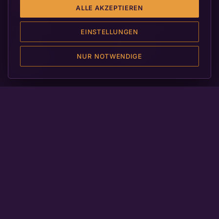
ALLE AKZEPTIEREN
PROGRAMM
ORGANISATION
EINSTELLUNGEN
Konzerte
Veranstalter
NUR NOTWENDIGE
Konzertorte
Die Stadt
Künstler
PARTNER
KONTAKT
Sponsoren
info@neustadter-
Weinpaten
orgelsommer.de
Schirmherren
Neustadt an der
Weinstraße
WEBSITE REALISIERT VON
MADE IN GERMANY