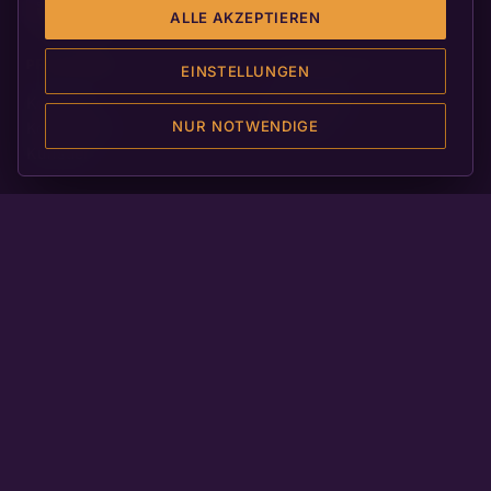
ALLE AKZEPTIEREN
PROGRAMM
ORGANISATION
EINSTELLUNGEN
Konzerte
Veranstalter
NUR NOTWENDIGE
Konzertorte
Die Stadt
Künstler
PARTNER
KONTAKT
Sponsoren
info@neustadter-
Weinpaten
orgelsommer.de
Schirmherren
Neustadt an der
Weinstraße
WEBSITE REALISIERT VON
MADE IN GERMANY