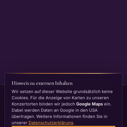
Hinweis zu externen Inhalten
Wir setzen auf dieser Website grundsätzlich keine
Cookies. Für die Anzeige von Karten zu unseren
Konzertorten binden wir jedoch
Google Maps
ein.
Dabei werden Daten an Google in den USA
Neustadter Orgelsommer
übertragen. Weitere Informationen finden Sie in
unserer
Datenschutzerklärung
.
BACH — Die goldenen Zwanziger · 28.07.–20.09.2026